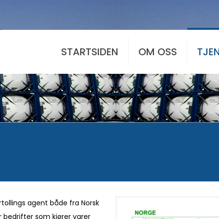
STARTSIDEN
OM OSS
TJE
rtollings agent både fra Norsk
 bedrifter som kjører varer