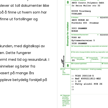
lever at toll dokumenter ikke
d på å finne ut hvem som har
inne ut fortollinger og
l kunden, med digitalkopi av
en. Dette fungerer
rmt med tid og ressursbruk. I
innelser og bøter fra
basert på mange års
oppleve betydelig forskjell på