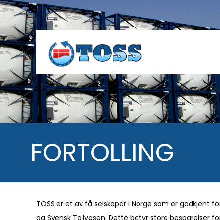
FORTOLLING
TOSS er et av få selskaper i Norge som er godkjent fo
og Svensk Tollvesen. Dette betyr store besparelser for